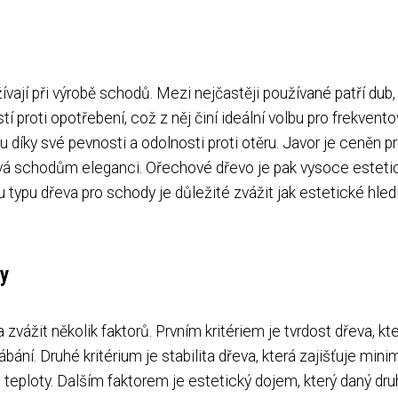
ají při výrobě schodů. Mezi nejčastěji používané patří dub,
í proti opotřebení, což z něj činí ideální volbu pro frekvent
u díky své pevnosti a odolnosti proti otěru. Javor je ceněn p
ává schodům eleganci. Ořechové dřevo je pak vysoce esteti
ru typu dřeva pro schody je důležité zvážit jak estetické hled
dy
zvážit několik faktorů. Prvním kritériem je tvrdost dřeva, kt
ání. Druhé kritérium je stabilita dřeva, která zajišťuje mini
 teploty. Dalším faktorem je estetický dojem, který daný dru