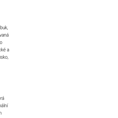
 buk,
ovaná
ro
cké a
isko,
erá
mální
h