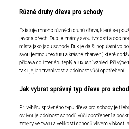
Různé druhy dřeva pro schody
Existuje mnoho různých druhů dřeva, které se použív
javor a ořech. Dub je známý svou tvrdostí a odolnost
místa jako jsou schody. Buk je další populární volbo
svou jemnou texturu a krásné zbarvení, které dod
přidává do interiéru teplý a luxusní vzhled. Při výbě
tak i jejich trvanlivost a odolnost vůči opotřebení.
Jak vybrat správný typ dřeva pro scho
Při výběru správného typu dřeva pro schody je třeba 
ovlivňuje odolnost schodů vůči opotřebení a poškráb
změny ve tvaru a velikosti schodů vlivem vlhkosti a