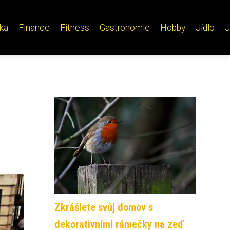
ika
Finance
Fitness
Gastronomie
Hobby
Jídlo
J
Zkrášlete svůj domov s
dekorativními rámečky na zeď