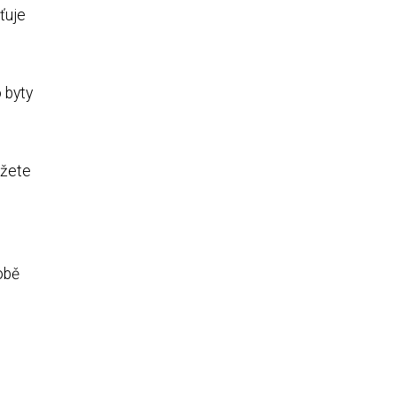
ťuje
 byty
ůžete
obě