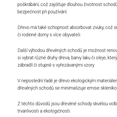
poškrábání, což zajišťuje dlouhou životnost schodů
bezpečnost při používání.
Dřevo má také schopnost absorbovat zvuky, což sn
či rodinné domy s více obyvateli.
Další výhodou dřevěných schodů je možnost renova
si vybrat různé druhy dřeva, barvy laku či oleje, kt
zábradlí či stupně s vyřezávanými vzory.
V neposlední řadě je dřevo ekologickým materiálem, 
dřevěných schodů se minimalizuje emise skleníkov
Z těchto důvodů jsou dřevěné schody skvělou volbo
trvanlivosti a ekologičnosti.