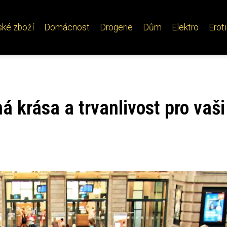
ské zboží
Domácnost
Drogerie
Dům
Elektro
Erot
á krása a trvanlivost pro vaši