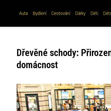
Auta
Bydlení
Cestování
Dárky
Děti
Dět
Dřevěné schody: Přirozen
domácnost