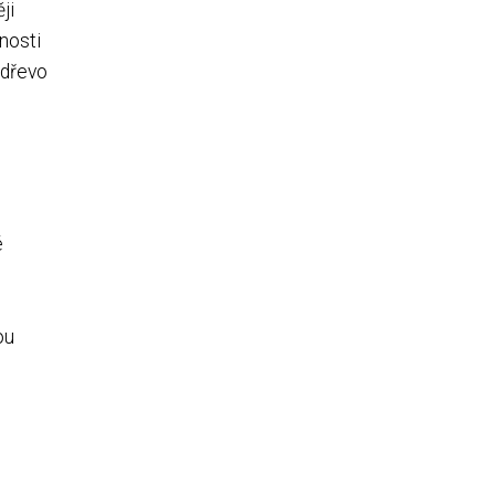
ji
nosti
 dřevo
é
ou