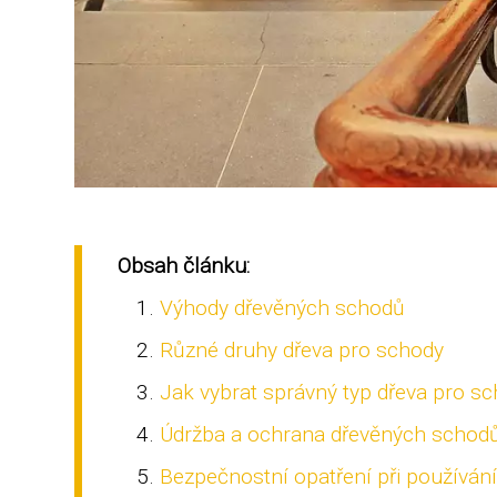
Obsah článku:
Výhody dřevěných schodů
Různé druhy dřeva pro schody
Jak vybrat správný typ dřeva pro s
Údržba a ochrana dřevěných schod
Bezpečnostní opatření při používán