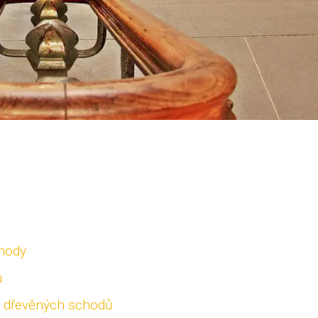
chody
ů
í dřevěných schodů