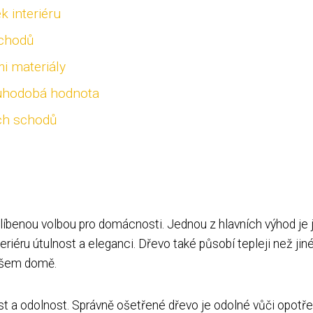
k interiéru
schodů
i materiály
ouhodobá hodnota
ých schodů
líbenou volbou pro domácnosti. Jednou z hlavních výhod je j
eriéru útulnost a eleganci. Dřevo také působí tepleji než jin
vašem domě.
st a odolnost. Správně ošetřené dřevo je odolné vůči opotře