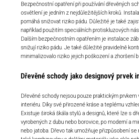
Bezpečnostní opatření při používání dřevěných scho
osvětlení je jedním z nejdůležitějších kroků. Inst
pomáhá snižovat riziko pádu. Důležité je také zajis
například použitím speciálních protiskluzových ná
Dalším bezpečnostním opatřením je instalace zábra
snižují riziko pádu. Je také důležité pravidelně ko
minimalizovalo riziko jejich poškození a zhoršení 
Dřevěné schody jako designový prvek in
Dřevěné schody nejsou pouze praktickým prvkem 
interiéru. Díky své přirozené kráse a teplému vzhl
Existuje široká škála stylů a designů, které lze s
vyrobených z dubu nebo borovice, po moderní a min
nebo jatoba. Dřevo tak umožňuje přizpůsobení se