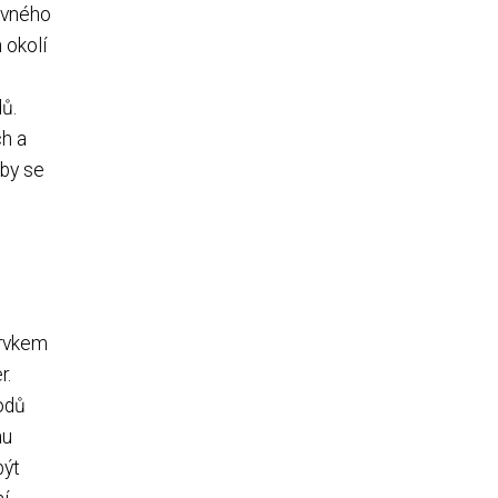
rávného
 okolí
ů.
ch a
aby se
prvkem
r.
hodů
au
být