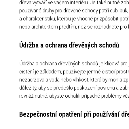
dřeva vytváří ve vašem interiéru. Je také nutné zo
používané druhy pro dřevěné schody patří dub, buk,
a charakteristiku, kterou je vhodné přizpůsobit p
nebo architektem předtím, než se rozhodnete pro k
Údržba a ochrana dřevěných schodů
Údržba a ochrana dřevěných schodů je klíčová pro j
čištění je základem, používejte jemné čisticí pros
nezadržovala voda nebo vlhkost, která by mohla zp
důležitý, aby se předešlo poškození povrchu a zabrá
rovněž nutné, abyste odhalili případné problémy vča
Bezpečnostní opatření při používání d