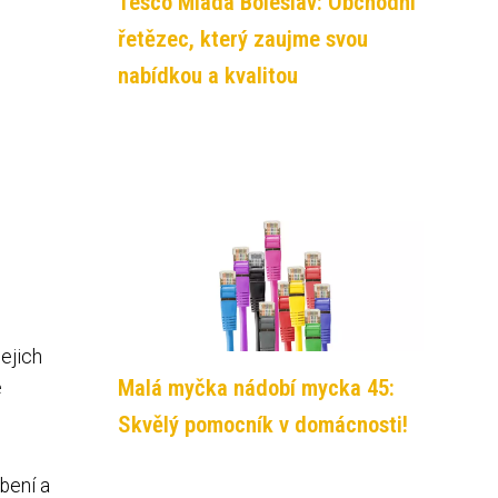
Tesco Mladá Boleslav: Obchodní
řetězec, který zaujme svou
nabídkou a kvalitou
ejich
Malá myčka nádobí mycka 45:
é
Skvělý pomocník v domácnosti!
bení a