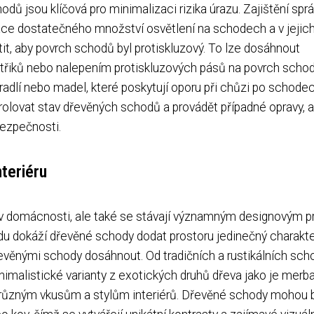
dů jsou klíčová pro minimalizaci rizika úrazu. Zajištění sp
alace dostatečného množství osvětlení na schodech a v jejich
tit, aby povrch schodů byl protiskluzový. To lze dosáhnout
střiků nebo nalepením protiskluzových pásů na povrch schod
dlí nebo madel, které poskytují oporu při chůzi po schode
ntrolovat stav dřevěných schodů a provádět případné opravy, 
bezpečnosti.
teriéru
v domácnosti, ale také se stávají významným designovým 
edu dokáží dřevěné schody dodat prostoru jedinečný charakte
 dřevěnými schody dosáhnout. Od tradičních a rustikálních sc
imalistické varianty z exotických druhů dřeva jako je merb
 různým vkusům a stylům interiérů. Dřevěné schody mohou 