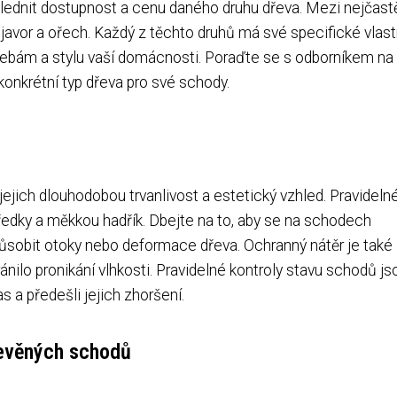
hlednit dostupnost a cenu daného druhu dřeva. Mezi nejčastě
 javor a ořech. Každý z těchto druhů má své specifické vlast
otřebám a stylu vaší domácnosti. Poraďte se s odborníkem na
onkrétní typ dřeva pro své schody.
ejich dlouhodobou trvanlivost a estetický vzhled. Pravideln
tředky a měkkou hadřík. Dbejte na to, aby se na schodech
ůsobit otoky nebo deformace dřeva. Ochranný nátěr je také
nilo pronikání vlhkosti. Pravidelné kontroly stavu schodů js
s a předešli jejich zhoršení.
řevěných schodů