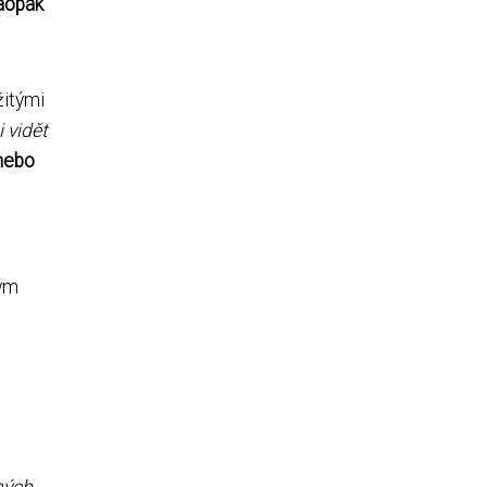
Naopak
žitými
 vidět
 nebo
kým