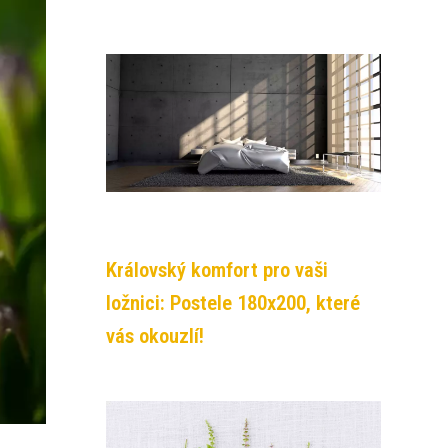
Královský komfort pro vaši
ložnici: Postele 180x200, které
vás okouzlí!