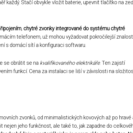
 každý. Stačí obvykle vložit baterie, upevnit tlačítko na ze
připojením
,
chytré zvonky integrované do systému chytré
domácím telefonem, už mohou vyžadovat pokročilejší znalosti
ní s domácí sítí a konfiguraci softwaru.
e se obrátit se na
kvalifikovaného elektrikáře
. Ten zajistí
m funkcí. Cena za instalaci se liší v závislosti na složitos
movních zvonků, od minimalistických kovových až po hravé 
žit nejen jeho funkčnost, ale také to, jak zapadne do celkové