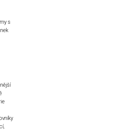
émy s
onek
nější
ě
rie
ovníky
cí,