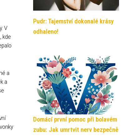
Pudr: Tajemství dokonalé krásy
y. V
odhaleno!
, kde
epalo
hé a
ek a
se
vní
Domácí první pomoc při bolavém
zvonky
zubu: Jak umrtvit nerv bezpečně