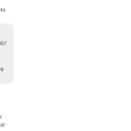
te.
ící
vá
e
itř