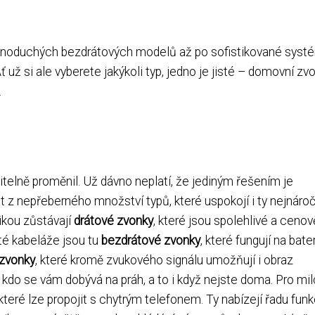
dnoduchých bezdrátových modelů až po sofistikované syst
už si ale vyberete jakýkoli typ, jedno je jisté – domovní zv
.
telně proměnil. Už dávno neplatí, že jediným řešením je
 z nepřeberného množství typů, které uspokojí i ty nejnároč
ikou zůstávají
drátové zvonky
, které jsou spolehlivé a cenov
té kabeláže jsou tu
bezdrátové zvonky
, které fungují na bate
zvonky
, které kromě zvukového signálu umožňují i obraz
 kdo se vám dobývá na práh, a to i když nejste doma. Pro mil
které lze propojit s chytrým telefonem. Ty nabízejí řadu funk