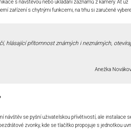
unikace s návštěvou nebo ukládání záznamů z kamery. Ať už
ní zařízení s chytrými funkcemi, na trhu si zaručeně vybere
, hlásající přítomnost známých i neznámých, otevíraj
Anežka Nováko
?
ávštěv se pyšní uživatelskou přívětivostí, ale instalace s
 bezdrátové zvonky, kde se tlačítko propojuje s jednotkou uvn