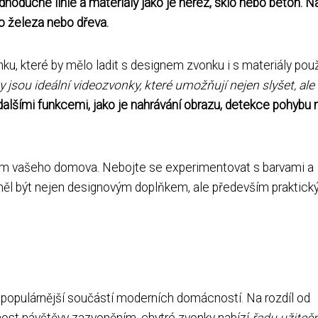
jednoduché linie a materiály jako je nerez, sklo nebo beton. 
ho železa nebo dřeva.
ku, které by mělo ladit s designem zvonku i s materiály pou
sou ideální videozvonky, které umožňují nejen slyšet, ale i
dalšími funkcemi, jako je nahrávání obrazu, detekce pohybu
lem vašeho domova. Nebojte se experimentovat s barvami a
 měl být nejen designovým doplňkem, ale především praktic
l populárnější součástí moderních domácností. Na rozdíl od