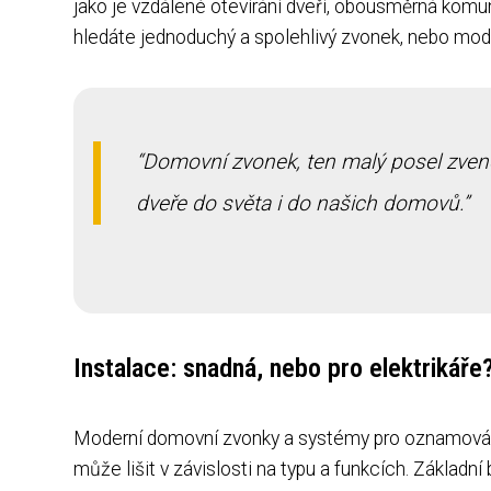
jako je vzdálené otevírání dveří, obousměrná kom
hledáte jednoduchý a spolehlivý zvonek, nebo moder
Domovní zvonek, ten malý posel zvenčí
dveře do světa i do našich domovů.
Instalace: snadná, nebo pro elektrikáře
Moderní domovní zvonky a systémy pro oznamování n
může lišit v závislosti na typu a funkcích. Základní