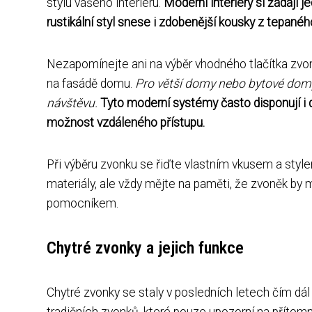
stylu vašeho interiéru.
Moderní interiéry si žádají 
rustikální styl snese i zdobenější kousky z tepané
Nezapomínejte ani na výběr vhodného tlačítka zvon
na fasádě domu.
Pro větší domy nebo bytové domy j
návštěvu.
Tyto moderní systémy často disponují i 
možnost vzdáleného přístupu.
Při výběru zvonku se řiďte vlastním vkusem a sty
materiály, ale vždy mějte na paměti, že zvoněk by
pomocníkem.
Chytré zvonky a jejich funkce
Chytré zvonky se staly v posledních letech čím dá