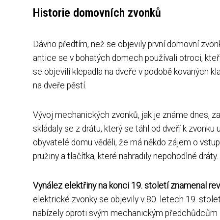
Historie domovních zvonků
Dávno předtím, než se objevily první domovní zvon
antice se v bohatých domech používali otroci, kteří
se objevili klepadla na dveře v podobě kovaných 
na dveře pěstí.
Vývoj mechanických zvonků, jak je známe dnes, zač
skládaly se z drátu, který se táhl od dveří k zvon
obyvatelé domu věděli, že má někdo zájem o vstu
pružiny a tlačítka, které nahradily nepohodlné dráty.
Vynález elektřiny na konci 19. století znamenal r
elektrické zvonky se objevily v 80. letech 19. stole
nabízely oproti svým mechanickým předchůdcům řadu