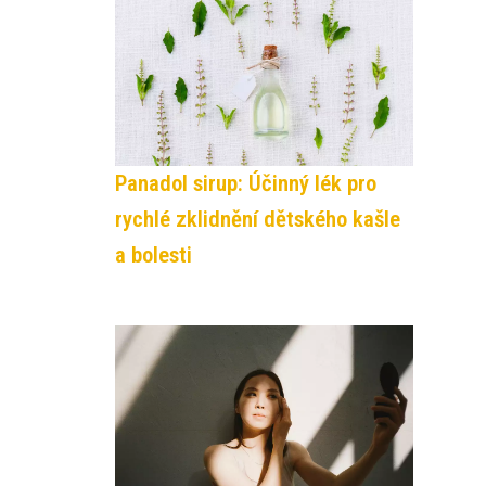
Panadol sirup: Účinný lék pro
rychlé zklidnění dětského kašle
a bolesti