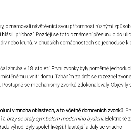
ky, oznamovali návštěvníci svou přítomnost různými způsob
 hlásili příchozí. Později se toto oznámení přesunulo do ulic
kladiv nebo kruhů. V chudších domácnostech se jednoduše kl
al zhruba v 18. století. První zvonky byly poměrně jednoduc
ku umístěnému uvnitř domu. Taháním za drát se rozezněl zvon
p. Postupně se mechanismy zvonků zdokonalovaly. Objevily 
evoluci v mnoha oblastech, a to včetně domovních zvonků.
Pr
tí a
brzy se staly symbolem moderního bydlení
. Elektrické 
 výhod. Byly spolehlivější, hlasitější a daly se snadno