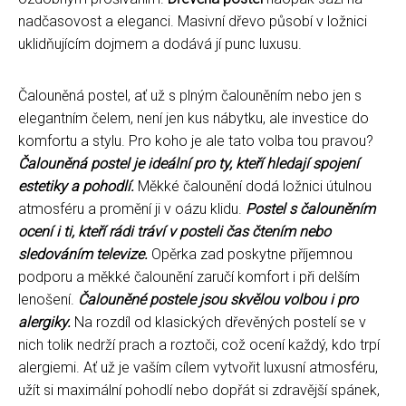
nadčasovost a eleganci. Masivní dřevo působí v ložnici
uklidňujícím dojmem a dodává jí punc luxusu.
Čalouněná postel, ať už s plným čalouněním nebo jen s
elegantním čelem, není jen kus nábytku, ale investice do
komfortu a stylu. Pro koho je ale tato volba tou pravou?
Čalouněná postel je ideální pro ty, kteří hledají spojení
estetiky a pohodlí.
Měkké čalounění dodá ložnici útulnou
atmosféru a promění ji v oázu klidu.
Postel s čalouněním
ocení i ti, kteří rádi tráví v posteli čas čtením nebo
sledováním televize.
Opěrka zad poskytne příjemnou
podporu a měkké čalounění zaručí komfort i při delším
lenošení.
Čalouněné postele jsou skvělou volbou i pro
alergiky.
Na rozdíl od klasických dřevěných postelí se v
nich tolik nedrží prach a roztoči, což ocení každý, kdo trpí
alergiemi. Ať už je vaším cílem vytvořit luxusní atmosféru,
užít si maximální pohodlí nebo dopřát si zdravější spánek,