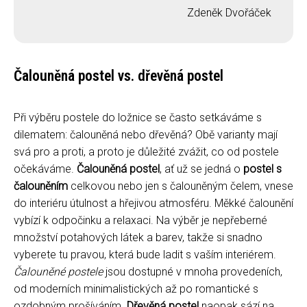
Zdeněk Dvořáček
Čalouněná postel vs. dřevěná postel
Při výběru postele do ložnice se často setkáváme s
dilematem: čalouněná nebo dřevěná? Obě varianty mají
svá pro a proti, a proto je důležité zvážit, co od postele
očekáváme.
Čalouněná postel
, ať už se jedná o
postel s
čalouněním
celkovou nebo jen s čalouněným čelem, vnese
do interiéru útulnost a hřejivou atmosféru. Měkké čalounění
vybízí k odpočinku a relaxaci. Na výběr je nepřeberné
množství potahových látek a barev, takže si snadno
vyberete tu pravou, která bude ladit s vaším interiérem.
Čalouněné postele
jsou dostupné v mnoha provedeních,
od moderních minimalistických až po romantické s
ozdobným prošíváním.
Dřevěná postel
naopak sází na