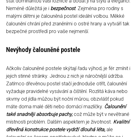
stát dominantou vaší ložnice a dodat jí na stylu a eleganci.
Neméně důležitá je i
bezpečnost
. Zejména pro rodiny s
malými dětmi je čalouněná postel ideální volbou. Měkké
čalounění chrání před zraněními o ostré hrany a vytváří tak
bezpečné prostředí pro vaše nejmenší.
Nevýhody čalouněné postele
Ačkoliv čalouněné postele skýtají řadu výhod, je fér zmínit i
jejich stinné stránky. Jednou z nich je náročnější údržba.
Zatímco dřevěnou postel stačí jednoduše otřít, čalounění
vyžaduje pravidelné vysávání a čištění. Rozlitá káva nebo
skvrny od jídla můžou být noční můrou, obzvlášť pokud
máte doma malé děti nebo domácí mazlíčky.
Čalounění
také snadněji absorbuje pachy,
což může být v nevětrané
místnosti problém. Dalším aspektem je životnost.
Kvalitní
dřevěná konstrukce postele vydrží dlouhá léta,
ale