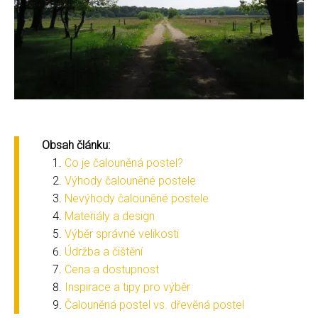
Obsah článku:
Co je čalouněná postel?
Výhody čalouněné postele
Nevýhody čalouněné postele
Materiály a design
Výběr správné velikosti
Údržba a čištění
Cena a dostupnost
Inspirace a tipy pro výběr
Čalouněná postel vs. dřevěná postel