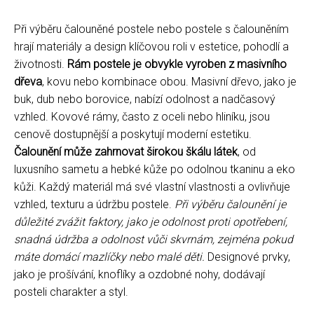
Při výběru čalouněné postele nebo postele s čalouněním
hrají materiály a design klíčovou roli v estetice, pohodlí a
životnosti.
Rám postele je obvykle vyroben z masivního
dřeva
, kovu nebo kombinace obou. Masivní dřevo, jako je
buk, dub nebo borovice, nabízí odolnost a nadčasový
vzhled. Kovové rámy, často z oceli nebo hliníku, jsou
cenově dostupnější a poskytují moderní estetiku.
Čalounění může zahrnovat širokou škálu látek
, od
luxusního sametu a hebké kůže po odolnou tkaninu a eko
kůži. Každý materiál má své vlastní vlastnosti a ovlivňuje
vzhled, texturu a údržbu postele.
Při výběru čalounění je
důležité zvážit faktory, jako je odolnost proti opotřebení,
snadná údržba a odolnost vůči skvrnám, zejména pokud
máte domácí mazlíčky nebo malé děti.
Designové prvky,
jako je prošívání, knoflíky a ozdobné nohy, dodávají
posteli charakter a styl.