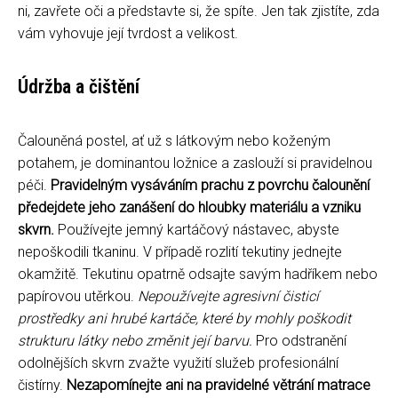
ni, zavřete oči a představte si, že spíte. Jen tak zjistíte, zda
vám vyhovuje její tvrdost a velikost.
Údržba a čištění
Čalouněná postel, ať už s látkovým nebo koženým
potahem, je dominantou ložnice a zaslouží si pravidelnou
péči.
Pravidelným vysáváním prachu z povrchu čalounění
předejdete jeho zanášení do hloubky materiálu a vzniku
skvrn.
Používejte jemný kartáčový nástavec, abyste
nepoškodili tkaninu. V případě rozlití tekutiny jednejte
okamžitě. Tekutinu opatrně odsajte savým hadříkem nebo
papírovou utěrkou.
Nepoužívejte agresivní čisticí
prostředky ani hrubé kartáče, které by mohly poškodit
strukturu látky nebo změnit její barvu.
Pro odstranění
odolnějších skvrn zvažte využití služeb profesionální
čistírny.
Nezapomínejte ani na pravidelné větrání matrace