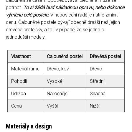
čalounění se časem opotřebovává, bledne a může se i
potrhat.
To si žádá buď nákladnou opravu, nebo dokonce
výměnu celé postele.
V neposlední řadě je nutné zmínit i
cenu. Čalouněné postele bývají obecně dražší než jejich
dřevěné protějšky, a to i v případě, že se jedná o
jednodušší modely.
Vlastnost
Čalouněná postel
Dřevěná postel
Materiál rámu
Dřevo, kov
Dřevo
Pohodlí
Vysoké
Střední
Údržba
Náročnější
Snadná
Cena
Vyšší
Nižší
Materiály a design