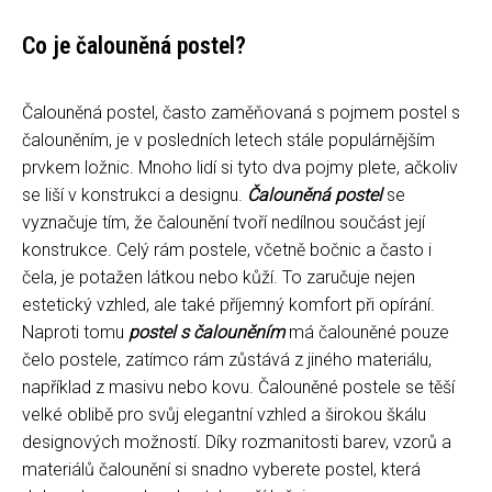
Co je čalouněná postel?
Čalouněná postel, často zaměňovaná s pojmem postel s
čalouněním, je v posledních letech stále populárnějším
prvkem ložnic. Mnoho lidí si tyto dva pojmy plete, ačkoliv
se liší v konstrukci a designu.
Čalouněná postel
se
vyznačuje tím, že čalounění tvoří nedílnou součást její
konstrukce. Celý rám postele, včetně bočnic a často i
čela, je potažen látkou nebo kůží. To zaručuje nejen
estetický vzhled, ale také příjemný komfort při opírání.
Naproti tomu
postel s čalouněním
má čalouněné pouze
čelo postele, zatímco rám zůstává z jiného materiálu,
například z masivu nebo kovu. Čalouněné postele se těší
velké oblibě pro svůj elegantní vzhled a širokou škálu
designových možností. Díky rozmanitosti barev, vzorů a
materiálů čalounění si snadno vyberete postel, která