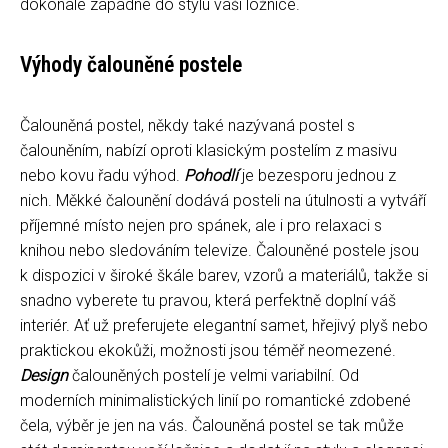
dokonale zapadne do stylu vaší ložnice.
Výhody čalouněné postele
Čalouněná postel, někdy také nazývaná postel s
čalouněním, nabízí oproti klasickým postelím z masivu
nebo kovu řadu výhod.
Pohodlí
je bezesporu jednou z
nich. Měkké čalounění dodává posteli na útulnosti a vytváří
příjemné místo nejen pro spánek, ale i pro relaxaci s
knihou nebo sledováním televize. Čalouněné postele jsou
k dispozici v široké škále barev, vzorů a materiálů, takže si
snadno vyberete tu pravou, která perfektně doplní váš
interiér. Ať už preferujete elegantní samet, hřejivý plyš nebo
praktickou ekokůži, možnosti jsou téměř neomezené.
Design
čalouněných postelí je velmi variabilní. Od
moderních minimalistických linií po romantické zdobené
čela, výběr je jen na vás. Čalouněná postel se tak může