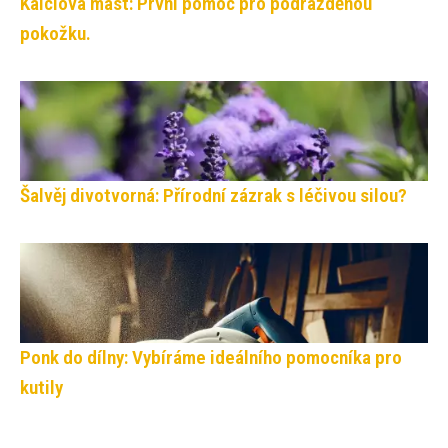
Kalciová mast: První pomoc pro podrážděnou
pokožku.
Šalvěj divotvorná: Přírodní zázrak s léčivou silou?
Ponk do dílny: Vybíráme ideálního pomocníka pro
kutily