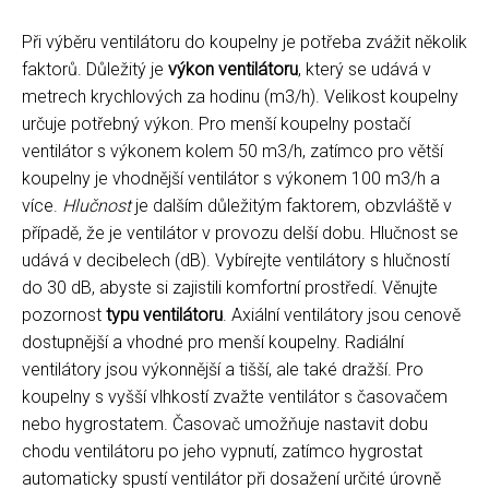
Při výběru ventilátoru do koupelny je potřeba zvážit několik
faktorů. Důležitý je
výkon ventilátoru
, který se udává v
metrech krychlových za hodinu (m3/h). Velikost koupelny
určuje potřebný výkon. Pro menší koupelny postačí
ventilátor s výkonem kolem 50 m3/h, zatímco pro větší
koupelny je vhodnější ventilátor s výkonem 100 m3/h a
více.
Hlučnost
je dalším důležitým faktorem, obzvláště v
případě, že je ventilátor v provozu delší dobu. Hlučnost se
udává v decibelech (dB). Vybírejte ventilátory s hlučností
do 30 dB, abyste si zajistili komfortní prostředí. Věnujte
pozornost
typu ventilátoru
. Axiální ventilátory jsou cenově
dostupnější a vhodné pro menší koupelny. Radiální
ventilátory jsou výkonnější a tišší, ale také dražší. Pro
koupelny s vyšší vlhkostí zvažte ventilátor s časovačem
nebo hygrostatem. Časovač umožňuje nastavit dobu
chodu ventilátoru po jeho vypnutí, zatímco hygrostat
automaticky spustí ventilátor při dosažení určité úrovně