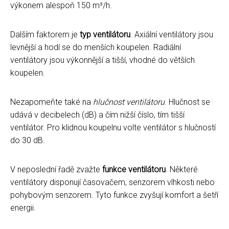
výkonem alespoň 150 m³/h.
Dalším faktorem je
typ ventilátoru
. Axiální ventilátory jsou
levnější a hodí se do menších koupelen. Radiální
ventilátory jsou výkonnější a tišší, vhodné do větších
koupelen.
Nezapomeňte také na
hlučnost ventilátoru
. Hlučnost se
udává v decibelech (dB) a čím nižší číslo, tím tišší
ventilátor. Pro klidnou koupelnu volte ventilátor s hlučností
do 30 dB.
V neposlední řadě zvažte
funkce ventilátoru
. Některé
ventilátory disponují časovačem, senzorem vlhkosti nebo
pohybovým senzorem. Tyto funkce zvyšují komfort a šetří
energii.