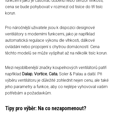
funkcemi jako je časovač doběhu nebo senzor vlhkosti,
cena se bude pohybovat v rozmezí od tisíce do tří tisíc
korun.
Pro náročnější uživatele jsou k dispozici designové
ventilátory s moderními funkcemi, jako je například
automatická regulace výkonu dle vlhkosti, dálkové
ovládání nebo propojení s chytrou domácností. Cena
těchto modelů se může vyšplhat až na několik tisíc korun.
Mezi nejoblíbenější značky koupelnových ventilátorů patří
například
Dalap
,
Vortice
,
Cata
, Soler & Palau a další. Při
výběru ventilátoru je důležité zohlednit nejen cenu, ale také
jeho parametry a funkce, aby co nejlépe vyhovoval vašim
potřebám a požadavkům.
Tipy pro výběr: Na co nezapomenout?