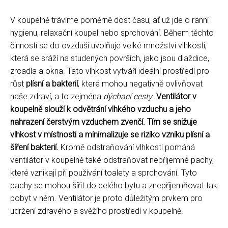
V koupelně trávíme poměrně dost času, ať už jde o ranní
hygienu, relaxační koupel nebo sprchování. Během těchto
činností se do ovzduší uvolňuje velké množství vlhkosti,
která se sráží na studených površích, jako jsou dlaždice,
zrcadla a okna. Tato vlhkost vytváří ideální prostředí pro
růst
plísní a bakterií
, které mohou negativně ovlivňovat
naše zdraví, a to zejména
dýchací cesty
.
Ventilátor v
koupelně slouží k odvětrání vlhkého vzduchu a jeho
nahrazení čerstvým vzduchem zvenčí. Tím se snižuje
vlhkost v místnosti a minimalizuje se riziko vzniku plísní a
šíření bakterií.
Kromě odstraňování vlhkosti pomáhá
ventilátor v koupelně také odstraňovat nepříjemné pachy,
které vznikají při používání toalety a sprchování. Tyto
pachy se mohou šířit do celého bytu a znepříjemňovat tak
pobyt v něm. Ventilátor je proto důležitým prvkem pro
udržení zdravého a svěžího prostředí v koupelně.