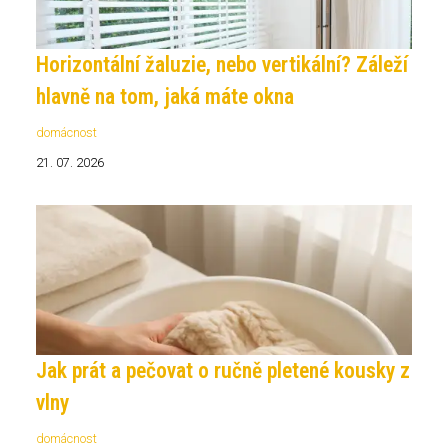
Horizontální žaluzie, nebo vertikální? Záleží
hlavně na tom, jaká máte okna
domácnost
21. 07. 2026
Jak prát a pečovat o ručně pletené kousky z
vlny
domácnost