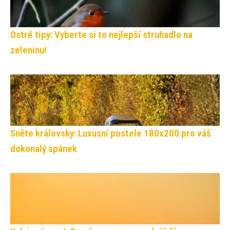
Ostré tipy: Vyberte si to nejlepší struhadlo na
zeleninu!
Sněte královsky: Luxusní postele 180x200 pro váš
dokonalý spánek