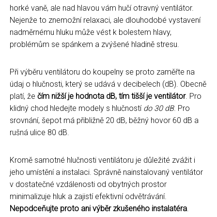
horké vaně, ale nad hlavou vám hučí otravný ventilátor.
Nejenže to znemožní relaxaci, ale dlouhodobé vystavení
nadměrnému hluku může vést k bolestem hlavy,
problémům se spánkem a zvýšené hladině stresu.
Při výběru ventilátoru do koupelny se proto zaměřte na
údaj o hlučnosti, který se udává v decibelech (dB). Obecně
platí, že
čím nižší je hodnota dB, tím tišší je ventilátor
. Pro
klidný chod hledejte modely s hlučností
do 30 dB
. Pro
srovnání, šepot má přibližně 20 dB, běžný hovor 60 dB a
rušná ulice 80 dB.
Kromě samotné hlučnosti ventilátoru je důležité zvážit i
jeho umístění a instalaci. Správně nainstalovaný ventilátor
v dostatečné vzdálenosti od obytných prostor
minimalizuje hluk a zajistí efektivní odvětrávání.
Nepodceňujte proto ani výběr zkušeného instalatéra
.