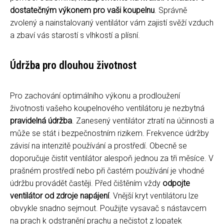
dostatečným výkonem pro vaši koupelnu
. Správně
zvolený a nainstalovaný ventilátor vám zajistí svěží vzduch
a zbaví vás starostí s vlhkostí a plísní.
Údržba pro dlouhou životnost
Pro zachování optimálního výkonu a prodloužení
životnosti vašeho koupelnového ventilátoru je nezbytná
pravidelná údržba
. Zanesený ventilátor ztratí na účinnosti a
může se stát i bezpečnostním rizikem. Frekvence údržby
závisí na intenzitě používání a prostředí. Obecně se
doporučuje čistit ventilátor alespoň jednou za tři měsíce. V
prašném prostředí nebo při častém používání je vhodné
údržbu provádět častěji. Před čištěním vždy
odpojte
ventilátor od zdroje napájení
. Vnější kryt ventilátoru lze
obvykle snadno sejmout. Použijte vysavač s nástavcem
na prach k odstranění prachu a nečistot z lopatek