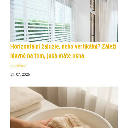
Horizontální žaluzie, nebo vertikální? Záleží
hlavně na tom, jaká máte okna
domácnost
21. 07. 2026