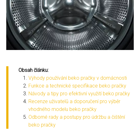
Obsah článku:
Výhody používání beko pračky v domácnosti
Funkce a technické specifikace beko pračky
Návody a tipy pro efektivní využití beko pračky
Recenze uživatelů a doporučení pro výběr
vhodného modelu beko pračky
Odborné rady a postupy pro údržbu a čištění
beko pračky