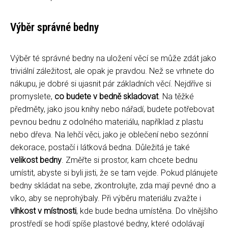
Výběr správné bedny
Výběr té správné bedny na uložení věcí se může zdát jako
triviální záležitost, ale opak je pravdou. Než se vrhnete do
nákupu, je dobré si ujasnit pár základních věcí. Nejdříve si
promyslete,
co budete v bedně skladovat
. Na těžké
předměty, jako jsou knihy nebo nářadí, budete potřebovat
pevnou bednu z odolného materiálu, například z plastu
nebo dřeva. Na lehčí věci, jako je oblečení nebo sezónní
dekorace, postačí i látková bedna. Důležitá je také
velikost bedny
. Změřte si prostor, kam chcete bednu
umístit, abyste si byli jisti, že se tam vejde. Pokud plánujete
bedny skládat na sebe, zkontrolujte, zda mají pevné dno a
víko, aby se neprohýbaly. Při výběru materiálu zvažte i
vlhkost v místnosti
, kde bude bedna umístěna. Do vlnějšího
prostředí se hodí spíše plastové bedny, které odolávají