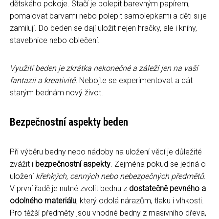
dětského pokoje. Stačí je polepit barevným papírem,
pomalovat barvami nebo polepit samolepkami a děti si je
zamilují. Do beden se dají uložit nejen hračky, ale i knihy,
stavebnice nebo oblečení.
Využití beden je zkrátka nekonečné a záleží jen na vaší
fantazii a kreativitě.
Nebojte se experimentovat a dát
starým bednám nový život.
Bezpečnostní aspekty beden
Při výběru bedny nebo nádoby na uložení věcí je důležité
zvážit i
bezpečnostní aspekty
. Zejména pokud se jedná o
uložení
křehkých, cenných nebo nebezpečných předmětů
.
V první řadě je nutné zvolit bednu z
dostatečně pevného a
odolného materiálu
, který odolá nárazům, tlaku i vlhkosti.
Pro těžší předměty jsou vhodné bedny z masivního dřeva,