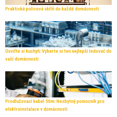
Praktická policová skříň do každé domácnosti
Osviťte si kuchyň: Vyberte si ten nejlepší ledovač do
vaší domácnosti
Prodlužovací kabel 50m: Nezbytný pomocník pro
elektroinstalace v domácnosti