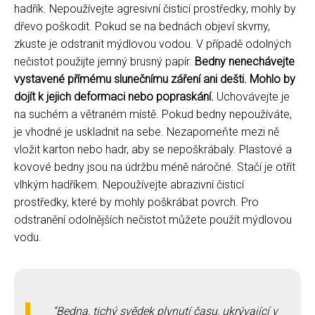
hadřík. Nepoužívejte agresivní čisticí prostředky, mohly by
dřevo poškodit. Pokud se na bednách objeví skvrny,
zkuste je odstranit mýdlovou vodou. V případě odolných
nečistot použijte jemný brusný papír.
Bedny nenechávejte
vystavené přímému slunečnímu záření ani dešti. Mohlo by
dojít k jejich deformaci nebo popraskání.
Uchovávejte je
na suchém a větraném místě. Pokud bedny nepoužíváte,
je vhodné je uskladnit na sebe. Nezapomeňte mezi ně
vložit karton nebo hadr, aby se nepoškrábaly. Plastové a
kovové bedny jsou na údržbu méně náročné. Stačí je otřít
vlhkým hadříkem. Nepoužívejte abrazivní čisticí
prostředky, které by mohly poškrábat povrch. Pro
odstranění odolnějších nečistot můžete použít mýdlovou
vodu.
Bedna, tichý svědek plynutí času, ukrývající v