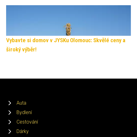
Vybavte si domov v JYSKu Olomouc: Skvělé ceny a
široký výběr!
Auta
Bydlení
Cestování
Dárky