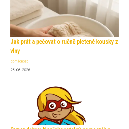
Jak prát a pečovat o ručně pletené kousky z
vlny
domácnost
25. 06. 2026